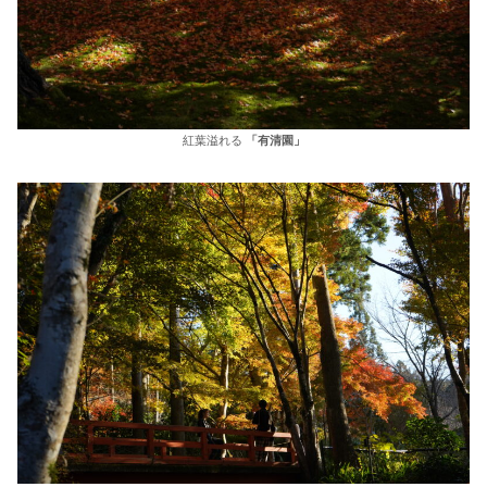
紅葉溢れる
「有清園」