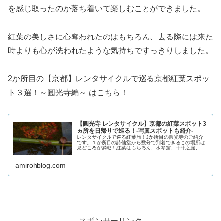
を感じ取ったのか落ち着いて楽しむことができました。
紅葉の美しさに心奪われたのはもちろん、去る際には来た
時よりも心が洗われたような気持ちですっきりしました。
2か所目の【京都】レンタサイクルで巡る京都紅葉スポッ
ト３選！～圓光寺編～ はこちら！
【圓光寺 レンタサイクル】京都の紅葉スポット3
ヵ所を日帰りで巡る！-写真スポットも紹介-
レンタサイクルで巡る紅葉旅！2か所目の圓光寺のご紹介
です。１か所目の詩仙堂から数分で到着できるこの場所は
見どころが満載！紅葉はもちろん、水琴窟、十牛之庭、挙
句の果てには京都市街を見渡せる絶景スポットまで！紅葉
に囲まれながら沈む夕日を見るのは最高の贅沢です。ぜひ
amirohblog.com
晴れた日の夕方ごろに訪れてみてください！
スポンサーリンク