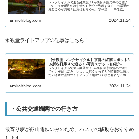
レンタサイクルで巡る紅葉旅！2か所目の圓光寺のご紹介
です。１か所目の詩仙堂から数分で到着できるこの場所は
見どころが満載！紅葉はもちろん、水琴窟、十牛之庭、挙
句の果てには京都市街を見渡せる絶景スポットまで！紅葉
に囲まれながら沈む夕日を見るのは最高の贅沢です。ぜひ
amirohblog.com
2024.11.24
晴れた日の夕方ごろに訪れてみてください！
永観堂ライトアップの記事はこちら！
【永観堂 レンタサイクル】京都の紅葉スポット3
ヵ所を日帰りで巡る！-写真スポットも紹介-
レンタサイクルで巡る紅葉旅！3か所目の永観堂のご紹介
です。夕日も沈み、いよいよ暗くなってきた時間帯に訪れ
たのは永観堂のライトアップ！超がつくほど有名なスポッ
トできれいなのは知っていましたが、想像以上で感動でし
た。ライトアップされる紅葉の幻想的な表情と色合いは感
amirohblog.com
2024.11.24
無量です。人は多かったですが、境内は広くそこまで窮屈
にならずに楽しめました。レンタサイクルを借りれば他の
観光地ともはしごができるので、紅葉巡りスポットの候補
にいれてみてください！
・公共交通機関での行き方
最寄り駅が叡山電鉄のみのため、バスでの移動をおすすめ
します。