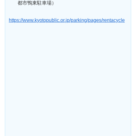
都市鴨東駐車場）
https://www.kyotopublic.or.jp/parking/pages/rentacycle