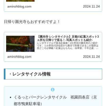
きましたが、色づき始めの葉も多く、カラフルな紅葉を楽
しめたので非常に満足できるスポットです。住職さんが仰
amirohblog.com
2024.11.24
る通り、心洗われる素敵場所です。
日帰り圓光寺もおすすめですよ！
【圓光寺 レンタサイクル】京都の紅葉スポット3
ヵ所を日帰りで巡る！-写真スポットも紹介-
レンタサイクルで巡る紅葉旅！2か所目の圓光寺のご紹介
です。１か所目の詩仙堂から数分で到着できるこの場所は
見どころが満載！紅葉はもちろん、水琴窟、十牛之庭、挙
句の果てには京都市街を見渡せる絶景スポットまで！紅葉
に囲まれながら沈む夕日を見るのは最高の贅沢です。ぜひ
amirohblog.com
2024.11.24
晴れた日の夕方ごろに訪れてみてください！
・レンタサイクル情報
くるっとパークレンタサイクル 祇園四条店（京
都市鴨東駐車場）