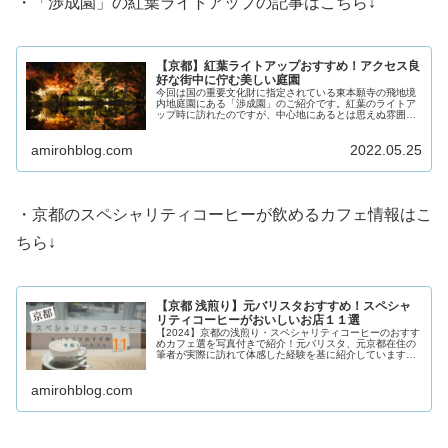
・「渉成園」の紅葉ライトアップの記事はこちら↓
【京都】紅葉ライトアップおすすめ！アクセス良
好な街中に佇む美しい庭園
今回は国の重要文化財に指定されている東本願寺の飛地境
内地庭園にある「渉成園」のご紹介です。紅葉のライトア
ップ時に訪れたのですが、中心地にあるとは思えぬ雰囲気
と静けさ。庭園内にある印月池への反射が非常に美しく、
写真の撮り甲斐がありました。紅葉を見に行こうと検討中
amirohblog.com
2022.05.25
の方、ライトアップがなくともお勧めです。
・京都のスペシャリティコーヒーが飲めるカフェ情報はこ
ちら↓
【京都 浅煎り】元バリスタおすすめ！スペシャ
リティコーヒーがおいしいお店１１選
【2024】京都の浅煎り・スペシャリティコーヒーのおすす
めカフェ選を写真付きで紹介！元バリスタ、元京都在住の
筆者が実際に訪れて体感した経験を基に紹介しています。
京都へ行かれる方、お住まいの方は是非ご参照ください！
amirohblog.com