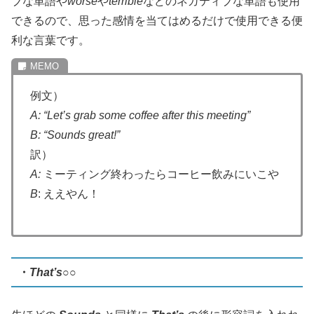
ブな単語や
worse
や
terrible
などのネガティブな単語も使用
できるので、思った感情を当てはめるだけで使用できる便
利な言葉です。
例文）
A:
“Let’s grab some coffee after this meeting”
B:
“Sounds great!”
訳）
A:
ミーティング終わったらコーヒー飲みにいこや
B
: ええやん！
・
That’s
○○