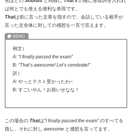
先ほどの
Sounds
と同様に
That’s
の後に形容詞を入れれ
ば何とでも使える便利な表現です。
That
は前に言った文章を指すので、会話している相手が
言った文全体に対しての感想を一言で言えます。
例文）
A:
“I finally passed the exam”
B:
“That’s awesome! Let’s cerebrate!”
訳）
A:
やっとテスト受かったわ~
B: すごいやん！お祝いせなな！
この場合の
That
は”
I finally
passed the exam”
のすべてを
指し、それに対し
awesome
と感想を言ってます。