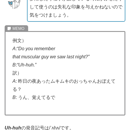
して使うのは失礼な印象を与えかねないので
気をつけましょう。
例文）
A
:
“Do you remember
that muscular guy we saw last night?”
B
:
“Uh-huh.”
訳）
A
: 昨日の夜あったムキムキのおっちゃんおぼえて
る？
B
: うん、覚えてるで
Uh-huh
の発音記号は/ˈʌhʌ/です。