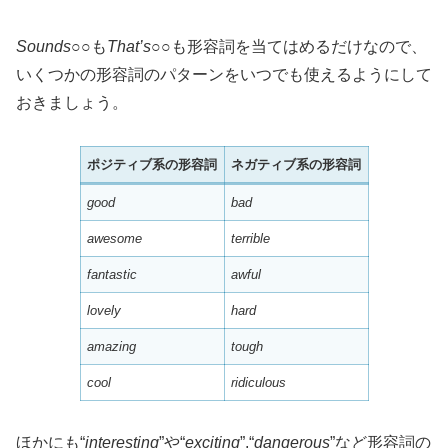
Sounds
○○も
That’s
○○も形容詞を当てはめるだけなので、
いくつかの形容詞のパターンをいつでも使えるようにして
おきましょう。
ポジティブ系の形容詞
ネガティブ系の形容詞
good
bad
awesome
terrible
fantastic
awful
lovely
hard
amazing
tough
cool
ridiculous
ほかにも“
interesting
”や“
exciting
”,“
dangerous
”など形容詞の