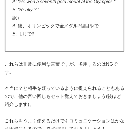
A:
“He won a seventh gold medal at the Olympics “
B
: “Really？”
訳）
A:
彼、オリンピックで金メダル7個目やで！
B
: まじで⁉
これらは非常に便利な言葉ですが、多用するのはNGで
す。
本当に？と相手を疑っているように捉えられることもある
ので、他の言い回しもセット覚えておきましょう(後ほど
紹介します)。
これらをうまく使えるだけでもコミュニケーションはかな
り円滑になるので、必ず習得しておきましょう！