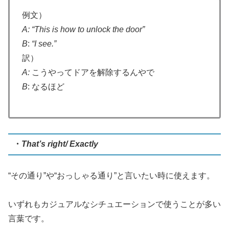
例文）
A: “This is how to unlock the door”
B
:
“I see.”
訳）
A:
こうやってドアを解除するんやで
B
: なるほど
・
That’s right/ Exactly
“その通り”や“おっしゃる通り”と言いたい時に使えます。
いずれもカジュアルなシチュエーションで使うことが多い
言葉です。