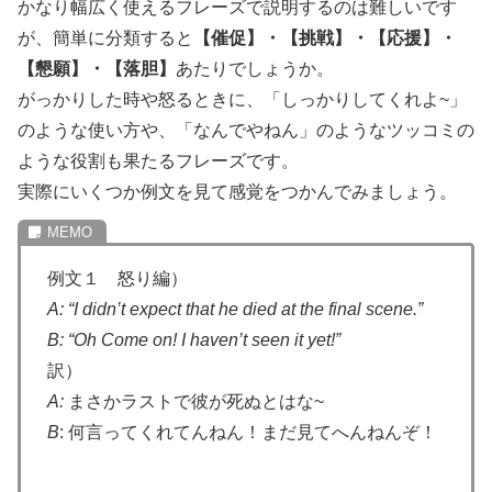
かなり幅広く使えるフレーズで説明するのは難しいです
が、簡単に分類すると
【催促】・【挑戦】・【応援】・
【懇願】・【落胆】
あたりでしょうか。
がっかりした時や怒るときに、「しっかりしてくれよ~」
のような使い方や、「なんでやねん」のようなツッコミの
ような役割も果たるフレーズです。
実際にいくつか例文を見て感覚をつかんでみましょう。
例文１ 怒り編）
A: “I didn’t expect that he died at the final scene.”
B: “Oh Come on! I haven’t seen it yet!”
訳）
A:
まさかラストで彼が死ぬとはな~
B
: 何言ってくれてんねん！まだ見てへんねんぞ！