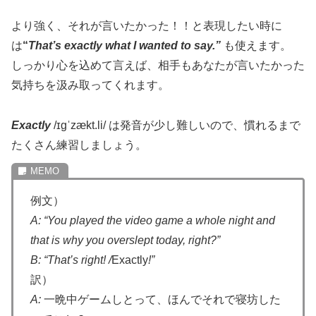
より強く、それが言いたかった！！と表現したい時に
は
“
That’s exactly
what
I wanted to say.”
も使えます。
しっかり心を込めて言えば、相手もあなたが言いたかった
気持ちを汲み取ってくれます。
Exactly
/ɪɡˈzækt.li/ は発音が少し難しいので、慣れるまで
たくさん練習しましょう。
例文）
A:
“You played the video game a whole night and
that is why you overslept today, right?”
B: “That’s right! /
Exactly
!”
訳）
A:
一晩中ゲームしとって、ほんでそれで寝坊した