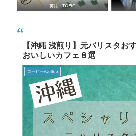
英語・TOEIC
【沖縄 浅煎り】元バリスタお
おいしいカフェ８選
コーヒー/Coffee