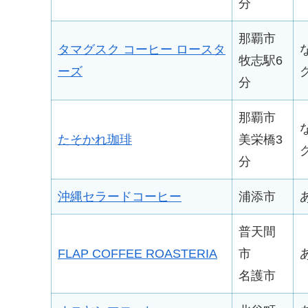
分
那覇市
タマグスク コーヒー ロースタ
牧志駅6
ーズ
分
那覇市
たそかれ珈琲
美栄橋3
分
沖縄セラードコーヒー
浦添市
普天間
FLAP COFFEE ROASTERIA
市
名護市