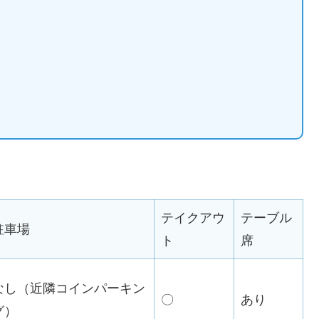
テイクアウ
テーブル
駐車場
ト
席
なし（近隣コインパーキン
〇
あり
グ）