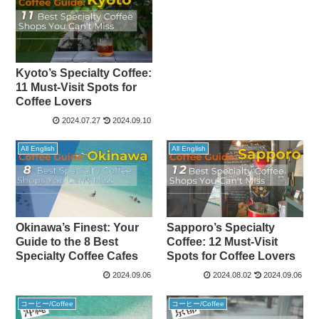
Kyoto’s Specialty Coffee:
11 Must-Visit Spots for
Coffee Lovers
2024.07.27
2024.09.10
All English
All English
Okinawa’s Finest: Your
Sapporo’s Specialty
Guide to the 8 Best
Coffee: 12 Must-Visit
Specialty Coffee Cafes
Spots for Coffee Lovers
2024.09.06
2024.08.02
2024.09.06
コーヒー/Coffee
コーヒー/Coffee